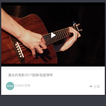
播
放
最长的电影/D17指弹/指是弹琴
EZWAY吉他
分享